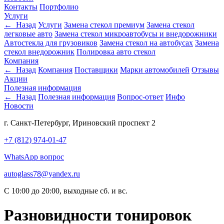
Контакты
Портфолио
Услуги
← Назад
Услуги
Замена стекол премиум
Замена стекол
легковые авто
Замена стекол микроавтобусы и внедорожники
Автостекла для грузовиков
Замена стекол на автобусах
Замена
стекол внедорожник
Полировка авто стекол
Компания
← Назад
Компания
Поставщики
Марки автомобилей
Отзывы
Акции
Полезная информация
← Назад
Полезная информация
Вопрос-ответ
Инфо
Новости
г. Санкт-Петербург, Ириновский проспект 2
+7 (812) 974-01-47
WhatsApp вопрос
autoglass78@yandex.ru
C 10:00 до 20:00, выходные сб. и вс.
Разновидности тонировок