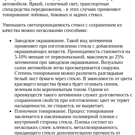
автомобиля. Яркий, солнечный свет, транспортные
спецсредства передвижения, - в этих случаях применяют
тонирование лобовых, боковых и задних стекол.
Уменьшить светопроницаемость стекол с сохранением их
качества можно несколькими способами:
Заводское окрашивание. Такой вид затемнения
применяют при изготовлении стекла с добавлением
окрашивающих веществ. Проницаемость становится на
5-10% меньше от первоначальной, максимум до 25%
затемнения при заводском окрашивании. Визуально
салон автомобиля легко просматривается снаружи.
Степень тонирования можно различить разглядывая
белый лист бумаги через стекло. В зависимости от цвета
красящего вещества бумага будет отливать синим,
зеленым или коричневатым тоном. Одним из
преимуществ такого затемнения служит долговечность с
сохранением свойств при изготовлении: цвет не теряет
насыщенности, не стирается, не выцветает.
Пленочное тонирование. Процесс тонирования
заключается в наклеивании полимерной пленки с
внутренней стороны стекла. Пленка состоит из
нескольких слоев: клеевого, металлизированного,
придающего стеклу дополнительную прочность от