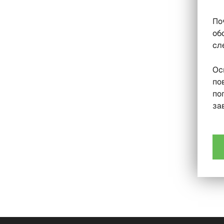
По
об
сл
Ос
по
по
за