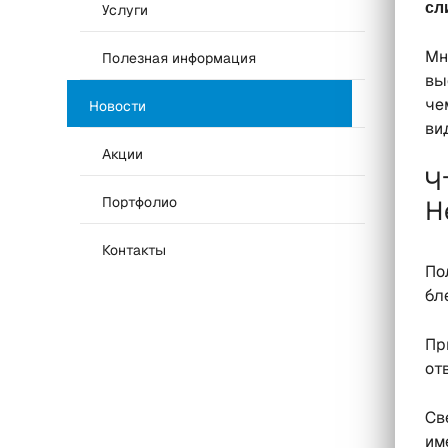
сл
Услуги
Мн
Полезная информация
вы
че
Новости
ви
Акции
Ч
Портфолио
Н
Контакты
По
бл
Пр
от
Св
им