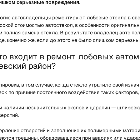
ишком серьезные повреждения.
огие автовладельцы ремонтируют лобовые стекла в свои
сокой стоимостью автостекол, в особенности оригинальн
м полная замена стекла. В результате владелец авто по
де, конечно же, если до этого не было слишком серьезн
то входит в ремонт лобовых авто
евский район?
лировка, в том случае, когда стекло утратило свой изна
еск по причине постоянного воздействия таких факторов, 
и наличии незначительных сколов и царапин — шлифовка,
верстий.
ерление отверстий и заполнение их полимерными материа
еются трещины, образовавшиеся при авариях или ударах