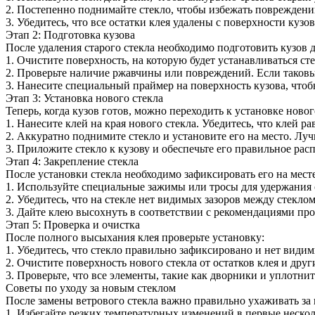
2. Постепенно поднимайте стекло, чтобы избежать повреждений
3. Убедитесь, что все остатки клея удалены с поверхности кузо
Этап 2: Подготовка кузова
После удаления старого стекла необходимо подготовить кузов
1. Очистите поверхность, на которую будет устанавливаться ст
2. Проверьте наличие ржавчины или повреждений. Если таковые
3. Нанесите специальный праймер на поверхность кузова, чтоб
Этап 3: Установка нового стекла
Теперь, когда кузов готов, можно переходить к установке новог
1. Нанесите клей на края нового стекла. Убедитесь, что клей р
2. Аккуратно поднимите стекло и установите его на место. Лу
3. Приложите стекло к кузову и обеспечьте его правильное рас
Этап 4: Закрепление стекла
После установки стекла необходимо зафиксировать его на месте
1. Используйте специальные зажимы или тросы для удержания 
2. Убедитесь, что на стекле нет видимых зазоров между стеклом
3. Дайте клею высохнуть в соответствии с рекомендациями про
Этап 5: Проверка и очистка
После полного высыхания клея проверьте установку:
1. Убедитесь, что стекло правильно зафиксировано и нет видим
2. Очистите поверхность нового стекла от остатков клея и друг
3. Проверьте, что все элементы, такие как дворники и уплотнит
Советы по уходу за новым стеклом
После замены ветрового стекла важно правильно ухаживать за 
1. Избегайте резких температурных изменений в первые нескол