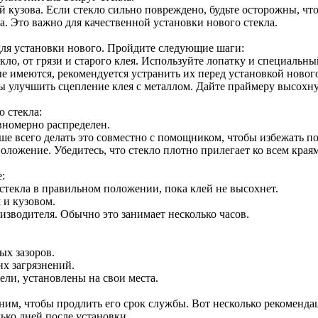
 кузова. Если стекло сильно повреждено, будьте осторожны, чт
ва. Это важно для качественной установки нового стекла.
 для установки нового. Пройдите следующие шаги:
екло, от грязи и старого клея. Используйте лопатку и специальн
 имеются, рекомендуется устранить их перед установкой нового
ы улучшить сцепление клея с металлом. Дайте праймеру высохну
о стекла:
авномерно распределен.
чше всего делать это совместно с помощником, чтобы избежать п
положение. Убедитесь, что стекло плотно прилегает ко всем краям
:
стекла в правильном положении, пока клей не высохнет.
 и кузовом.
изводителя. Обычно это занимает несколько часов.
ых зазоров.
их загрязнений.
ели, установлены на свои места.
ним, чтобы продлить его срок службы. Вот несколько рекоменда
ько дней после установки.