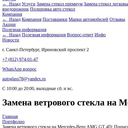
← Назад
Услуги
Замена стекол премиум
Замена стекол легковы
внедорожник
Полировка авто стекол
Компания
← Назад
Компания
Поставщики
Марки автомобилей
Отзывы
Акции
Полезная информация
← Назад
Полезная информация
Вопрос-ответ
Инфо
Новости
г. Санкт-Петербург, Ириновский проспект 2
+7 (812) 974-01-47
WhatsApp вопрос
autoglass78@yandex.ru
C 10:00 до 20:00, выходные сб. и вс.
Замена ветрового стекла на 
Главная
Портфолио
Замена ветрового стекла на Mercedes-Benz AMG GT 4D: Пошаг