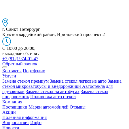
г. Санкт-Петербург,
Красногвардейский район, Ириновский проспект 2
C 10:00 до 20:00,
выходные сб. и вс.
+7 (812) 974-01-47
Обратный звонок
Контакты
Портфолио
Услуги
Замена стекол премиум
Замена стекол легковые авто
Замена
стекол микроавтобусы и внедорожники
Автостекла для
грузовиков
Замена стекол на автобусах
Замена стекол
внедорожник
Полировка авто стекол
Компания
Поставщики
Марки автомобилей
Отзывы
Акции
Полезная информация
Вопрос-ответ
Инфо
Новости