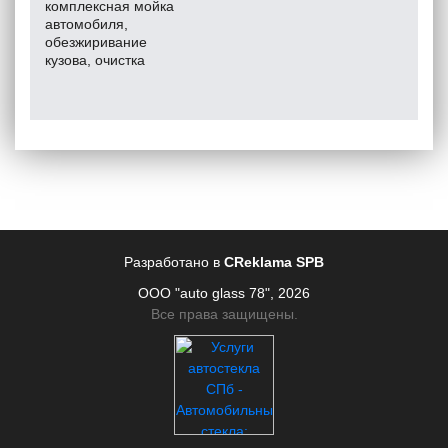
комплексная мойка
автомобиля,
обезжиривание
кузова, очистка
чистящей глиной,
восстановительная и
защитная полировки
кузова, полировка
передней оптики и
задних фонарей,
чистка и полировка
колёсных дисков,
химчистка салона,
багажного и
моторного отсека, а
Разработано в
CReklama SPB
также нанесение на
ООО "auto glass 78", 2026
поверхность кузова
прогрессивных
Все права защищены.
защитных покрытий
(нанокерамика, воск).